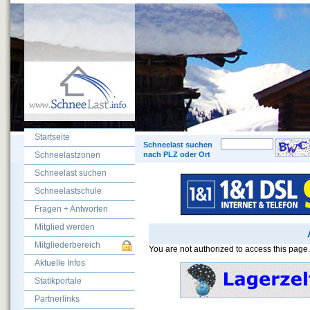
Startseite
© 200
Schneelast suchen
Schneelastzonen
nach PLZ oder Ort
Schneelast suchen
Schneelastschule
Fragen + Antworten
Mitglied werden
Mitgliederbereich
You are not authorized to access this page.
Aktuelle Infos
Statikportale
Partnerlinks