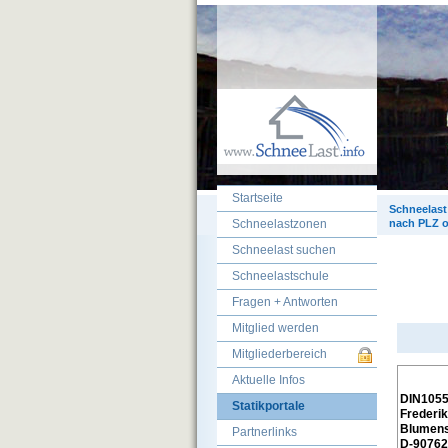
Startseite
Schneelast
Schneelastzonen
nach PLZ o
Schneelast suchen
Schneelastschule
Fragen + Antworten
Mitglied werden
Mitgliederbereich
Aktuelle Infos
DIN1055
Statikportale
Frederik
Blumens
Partnerlinks
D-
90762