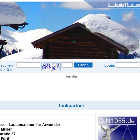
Startseite
Nutzun
© 2009
UAB "Baltic-Interblue"
 suchen
Login:
der Ort
Anzeige
Linkpartner
.de - Lastannahmen für Anwender
 Müller
traße 27
 Fürth