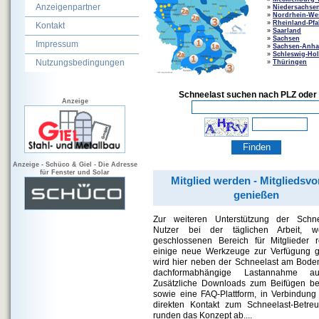
Anzeigenpartner
»
Niedersachse
»
Nordrhein-Wes
»
Rheinland-Pfa
Kontakt
»
Saarland
»
Sachsen
Impressum
»
Sachsen-Anha
»
Schleswig-Hol
Nutzungsbedingungen
»
Thüringen
Schneelast suchen nach PLZ oder 
Anzeige
Anzeige - Schüco & Giel - Die Adresse
für Fenster und Solar
Mitglied werden - Mitgliedsvor
genießen
Zur weiteren Unterstützung der Schnee
Nutzer bei der täglichen Arbeit, 
geschlossenen Bereich für Mitglieder 
einige neue Werkzeuge zur Verfügung ge
wird hier neben der Schneelast am Bode
dachformabhängige Lastannahme aus
Zusätzliche Downloads zum Beifügen bei
sowie eine FAQ-Plattform, in Verbindung
direkten Kontakt zum Schneelast-Betre
runden das Konzept ab....