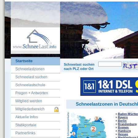
Startseite
© 200
Schneelast suchen
Schneelastzonen
nach PLZ oder Ort
Schneelast suchen
Schneelastschule
Fragen + Antworten
Mitglied werden
Schneelastzonen in Deutsch
Mitgliederbereich
»
Baden-Württe
Aktuelle Infos
»
Bayern
»
Berlin
»
Brandenburg
Statikportale
»
Bremen
»
Hamburg
Partnerlinks
»
Hessen
»
Mecklenburg