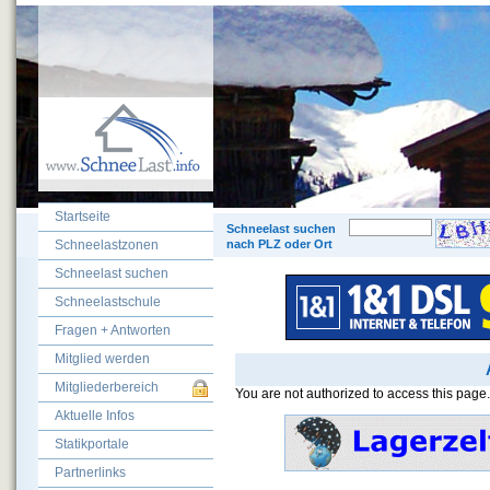
Startseite
© 200
Schneelast suchen
Schneelastzonen
nach PLZ oder Ort
Schneelast suchen
Schneelastschule
Fragen + Antworten
Mitglied werden
Mitgliederbereich
You are not authorized to access this page.
Aktuelle Infos
Statikportale
Partnerlinks