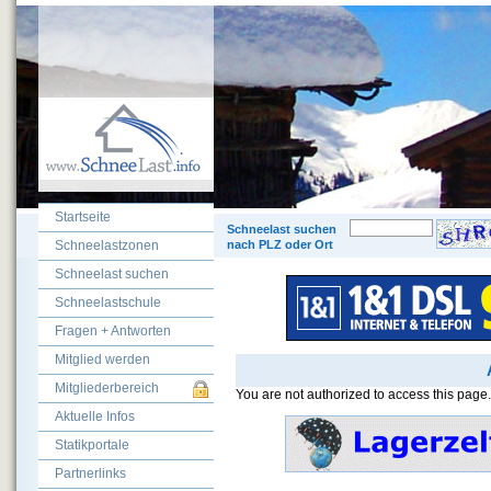
Startseite
© 200
Schneelast suchen
Schneelastzonen
nach PLZ oder Ort
Schneelast suchen
Schneelastschule
Fragen + Antworten
Mitglied werden
Mitgliederbereich
You are not authorized to access this page.
Aktuelle Infos
Statikportale
Partnerlinks