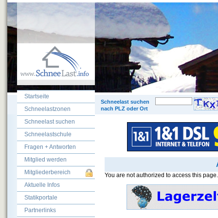
Startseite
© 200
Schneelast suchen
Schneelastzonen
nach PLZ oder Ort
Schneelast suchen
Schneelastschule
Fragen + Antworten
Mitglied werden
Mitgliederbereich
You are not authorized to access this page.
Aktuelle Infos
Statikportale
Partnerlinks