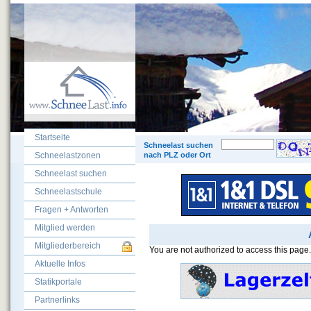
Startseite
© 200
Schneelast suchen
Schneelastzonen
nach PLZ oder Ort
Schneelast suchen
Schneelastschule
Fragen + Antworten
Mitglied werden
Mitgliederbereich
You are not authorized to access this page.
Aktuelle Infos
Statikportale
Partnerlinks