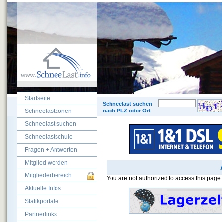
Startseite
© 200
Schneelast suchen
Schneelastzonen
nach PLZ oder Ort
Schneelast suchen
Schneelastschule
Fragen + Antworten
Mitglied werden
Mitgliederbereich
You are not authorized to access this page.
Aktuelle Infos
Statikportale
Partnerlinks