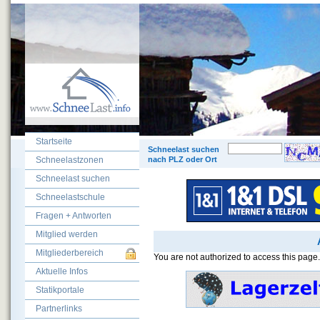
Startseite
© 200
Schneelast suchen
Schneelastzonen
nach PLZ oder Ort
Schneelast suchen
Schneelastschule
Fragen + Antworten
Mitglied werden
Mitgliederbereich
You are not authorized to access this page.
Aktuelle Infos
Statikportale
Partnerlinks