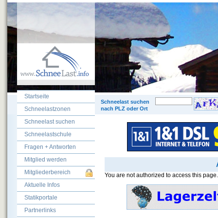
Startseite
© 200
Schneelast suchen
Schneelastzonen
nach PLZ oder Ort
Schneelast suchen
Schneelastschule
Fragen + Antworten
Mitglied werden
Mitgliederbereich
You are not authorized to access this page.
Aktuelle Infos
Statikportale
Partnerlinks