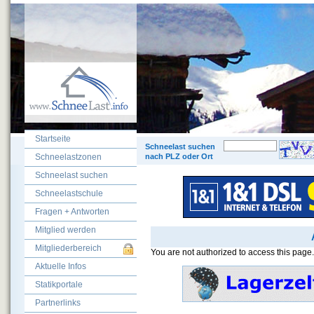
Startseite
© 200
Schneelast suchen
Schneelastzonen
nach PLZ oder Ort
Schneelast suchen
Schneelastschule
Fragen + Antworten
Mitglied werden
Mitgliederbereich
You are not authorized to access this page.
Aktuelle Infos
Statikportale
Partnerlinks