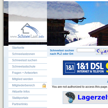
Startseite
© 200
Schneelast suchen
Schneelastzonen
nach PLZ oder Ort
Schneelast suchen
Schneelastschule
Fragen + Antworten
Mitglied werden
Mitgliederbereich
You are not authorized to access this page.
Aktuelle Infos
Statikportale
Partnerlinks