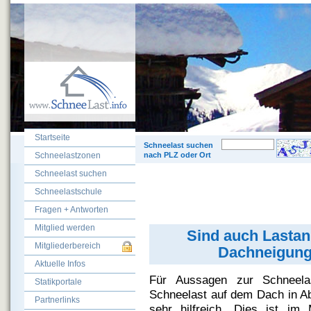
Startseite
© 200
Schneelast suchen
Schneelastzonen
nach PLZ oder Ort
Schneelast suchen
Schneelastschule
Fragen + Antworten
Mitglied werden
Sind auch Lastan
Mitgliederbereich
Dachneigung
Aktuelle Infos
Für Aussagen zur Schneel
Statikportale
Schneelast auf dem Dach in A
Partnerlinks
sehr hilfreich. Dies ist im 